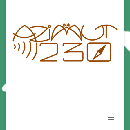
Association régionale pour l’étude et la protection des
chauves-souris en Ile-de-France