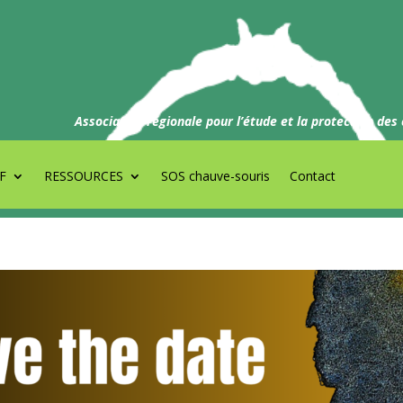
Association régionale pour l’étude et la protection des
F
RESSOURCES
SOS chauve-souris
Contact